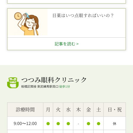
目薬はいつ点眼すればいいの？
記事を読む >
診療時間
月
火
水
木
金
土
日・祝
9:00〜12:00
●
●
●
-
●
●
休